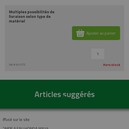
Multiples possibilités de
livraison selon type de
matériel
Ajouter au panier
Hors stock
Réf.#
WX15TE
Articles suggérés
Diffusé sur le site
POMPE A EAU HONDA WX15