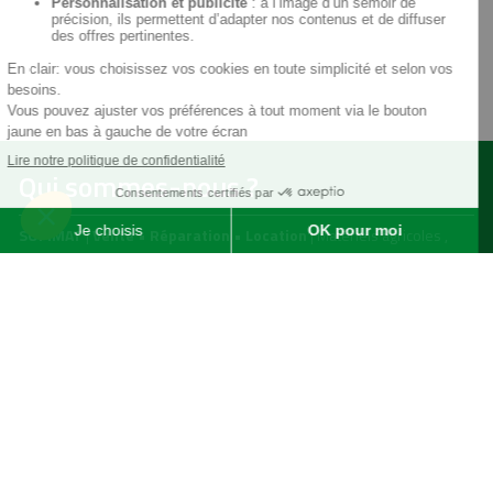
Qui sommes-nous ?
SOFIMAT
|
Vente
•
Réparation
•
Location
| Matériels agricoles ,
matériels pour l' entretien des jardins & des espaces verts et
matériels pour les travaux publics et travaux paysagers |
Concessionnaire distributeur
JOHN DEERE
|
Finistère
29 &
Morbihan
56
Menu
Agricole
Jardin & espaces verts
particuliers
jardin, espaces verts & TP
professionnels