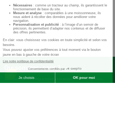
Qui sommes-nous ?
SOFIMAT
|
Vente
•
Réparation
•
Location
| Matériels agricoles ,
matériels pour l' entretien des jardins & des espaces verts et
matériels pour les travaux publics et travaux paysagers |
Concessionnaire distributeur
JOHN DEERE
|
Finistère
29 &
Morbihan
56
Menu