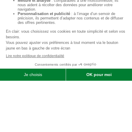
Qui sommes-nous ?
SOFIMAT
|
Vente
•
Réparation
•
Location
| Matériels agricoles ,
matériels pour l' entretien des jardins & des espaces verts et
matériels pour les travaux publics et travaux paysagers |
Concessionnaire distributeur
JOHN DEERE
|
Finistère
29 &
Morbihan
56
Menu
Agricole
Jardin & espaces verts
particuliers