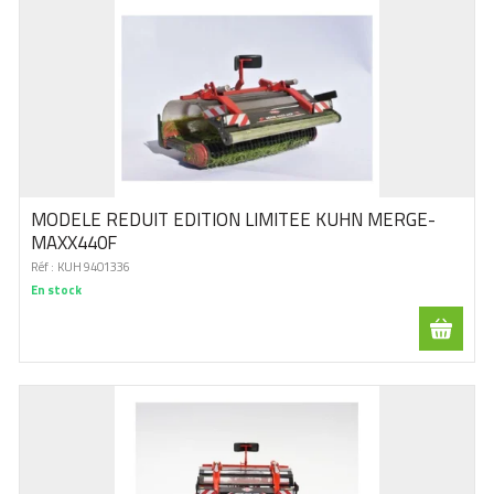
MODELE REDUIT EDITION LIMITEE KUHN MERGE-
MAXX440F
Réf :
KUH 9401336
En stock