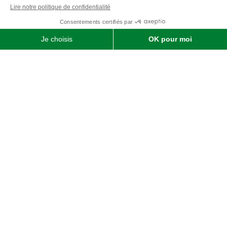
Qui sommes-nous ?
SOFIMAT
|
Vente
•
Réparation
•
Location
| Matériels agricoles ,
matériels pour l' entretien des jardins & des espaces verts et
matériels pour les travaux publics et travaux paysagers |
Concessionnaire distributeur
JOHN DEERE
|
Finistère
29 &
Morbihan
56
Menu
Agricole
Jardin & espaces verts
particuliers
jardin, espaces verts & TP
professionnels
Liens utiles
Nous contacter
Mentions légales
Politiques de confidentialité