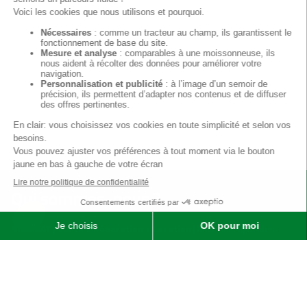
Qui sommes-nous ?
SOFIMAT
|
Vente
•
Réparation
•
Location
| Matériels agricoles ,
matériels pour l' entretien des jardins & des espaces verts et
matériels pour les travaux publics et travaux paysagers |
Concessionnaire distributeur
JOHN DEERE
|
Finistère
29 &
Morbihan
56