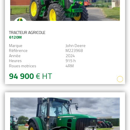
TRACTEUR AGRICOLE
6120M
Marque
John Deere
Référence
M223968
Année
2024
Heures
915 h
Roues motrices
4RM
94 900
€
HT