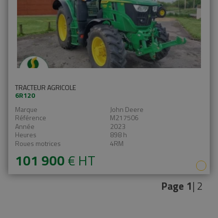
TRACTEUR AGRICOLE
6R120
Marque
John Deere
Référence
M217506
Année
2023
Heures
898 h
Roues motrices
4RM
101 900
€
HT
Page
1
| 2