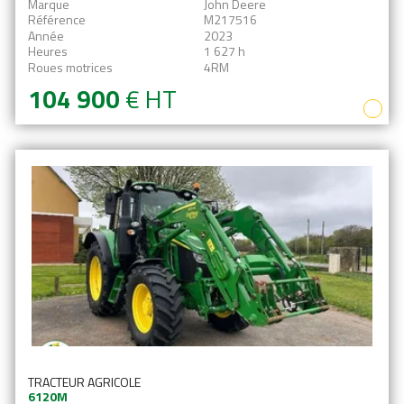
Marque
John Deere
En savoir plus
Référence
M217516
Année
2023
Heures
1 627 h
Roues motrices
4RM
104 900
€
HT
TRACTEUR AGRICOLE
6120M