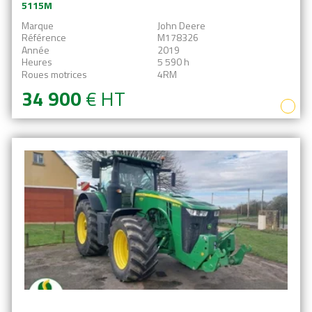
5115M
Marque
John Deere
Référence
M178326
Année
2019
Heures
5 590 h
Roues motrices
4RM
34 900
€
HT