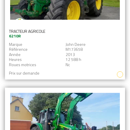
TRACTEUR AGRICOLE
6210R
Marque
John Deere
Référence
M173658
Année
2013
Heures
12 588 h
Roues motrices
Nc
Prix sur demande