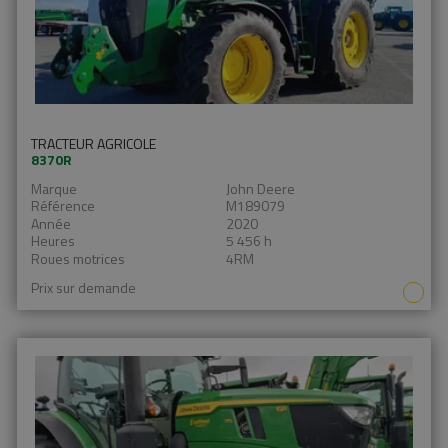
TRACTEUR AGRICOLE
8370R
Marque
John Deere
Référence
M189079
Année
2020
Heures
5 456 h
Roues motrices
4RM
Prix sur demande