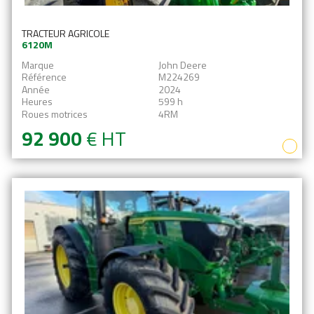
TRACTEUR AGRICOLE
6120M
Marque
John Deere
Référence
M224269
Année
2024
Heures
599 h
Roues motrices
4RM
92 900
€
HT