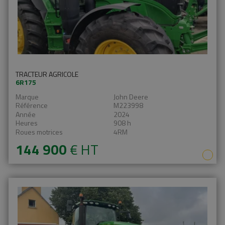
TRACTEUR AGRICOLE
6R175
Marque
John Deere
Référence
M223998
Année
2024
Heures
908 h
Roues motrices
4RM
144 900
€
HT