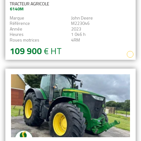
TRACTEUR AGRICOLE
6140M
Marque
John Deere
Référence
M223046
Année
2023
Heures
1 046 h
Roues motrices
4RM
109 900
€
HT