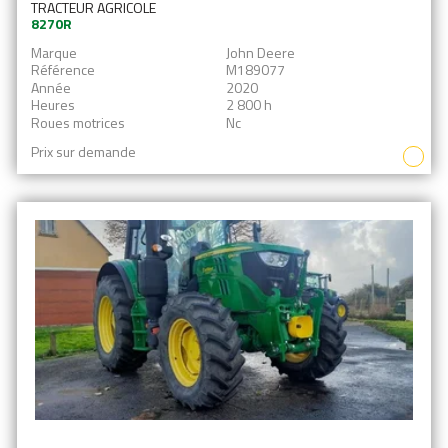
TRACTEUR AGRICOLE
8270R
Marque
John Deere
Référence
M189077
Année
2020
Heures
2 800 h
Roues motrices
Nc
Prix sur demande