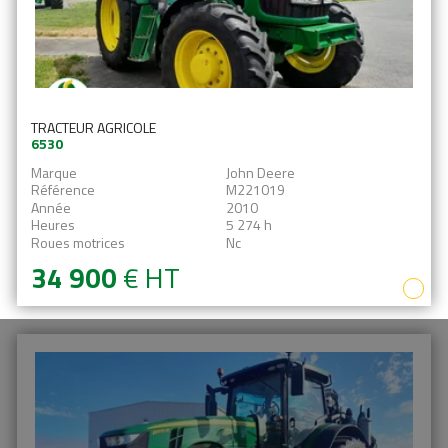
TRACTEUR AGRICOLE
6530
Marque
John Deere
Référence
M221019
Année
2010
Heures
5 274 h
Roues motrices
Nc
34 900
€
HT