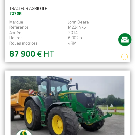
TRACTEUR AGRICOLE
7270R
Marque
John Deere
Référence
M224475
Année
2014
Heures
6 002 h
Roues motrices
4RM
87 900
€
HT