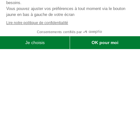
Qui sommes-nous ?
SOFIMAT
|
Vente
•
Réparation
•
Location
| Matériels agricoles ,
matériels pour l' entretien des jardins & des espaces verts et
matériels pour les travaux publics et travaux paysagers |
Concessionnaire distributeur
JOHN DEERE
|
Finistère
29 &
Morbihan
56
Menu
Agricole
Jardin & espaces verts
particuliers
jardin, espaces verts & TP
professionnels
Liens utiles
Nous contacter