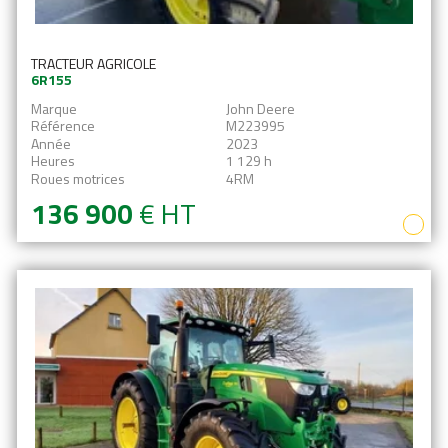
TRACTEUR AGRICOLE
6R155
Marque
John Deere
Référence
M223995
Année
2023
Heures
1 129 h
Roues motrices
4RM
136 900
€
HT