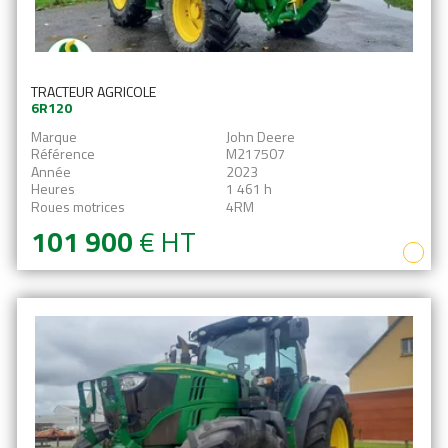
TRACTEUR AGRICOLE
6R120
Marque
John Deere
Référence
M217507
Année
2023
Heures
1 461 h
Roues motrices
4RM
101 900
€
HT