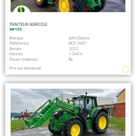
TRACTEUR AGRICOLE
6R155
Marque
John Deere
Référence
M213497
Année
2022
Heures
1 240 h
Roues motrices
Nc
Prix sur demande