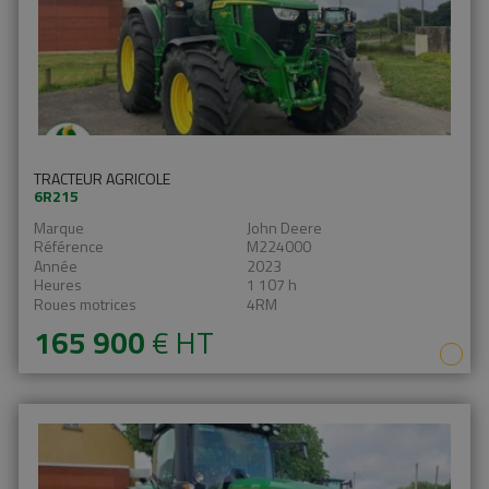
TRACTEUR AGRICOLE
6R215
Marque
John Deere
Référence
M224000
Année
2023
Heures
1 107 h
Roues motrices
4RM
165 900
€
HT