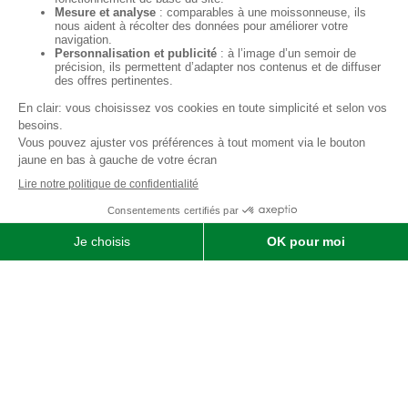
Qui sommes-nous ?
SOFIMAT
|
Vente
•
Réparation
•
Location
| Matériels agricoles ,
matériels pour l' entretien des jardins & des espaces verts et
matériels pour les travaux publics et travaux paysagers |
Concessionnaire distributeur
JOHN DEERE
|
Finistère
29 &
Morbihan
56
Menu
Agricole