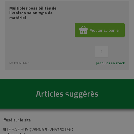
Multiples possibilités de
livraison selon type de
matériel
Ajouter au panier
produits en stock
Réf.#
966532401
Articles suggérés
Diffusé sur le site
TAILLE HAIE HUSQVARNA 522HS75X PRO