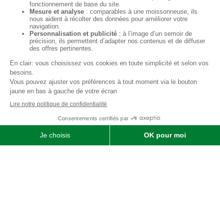
Qui sommes-nous ?
SOFIMAT
|
Vente
•
Réparation
•
Location
| Matériels agricoles ,
matériels pour l' entretien des jardins & des espaces verts et
matériels pour les travaux publics et travaux paysagers |
Concessionnaire distributeur
JOHN DEERE
|
Finistère
29 &
Morbihan
56
Menu
Agricole