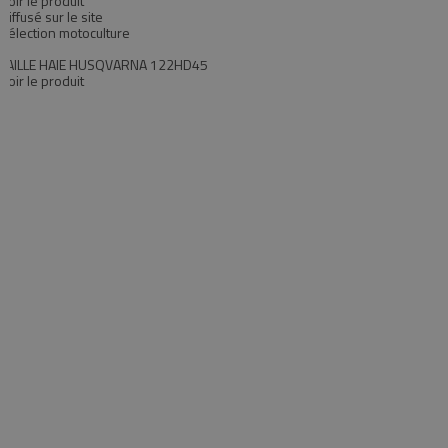
Voir le produit
Diffusé sur le site
Sélection motoculture
TAILLE HAIE HUSQVARNA 122HD45
Voir le produit