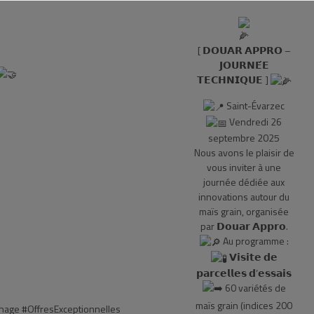
[ 𝗗𝗢𝗨𝗔𝗥 𝗔𝗣𝗣𝗥𝗢 –
𝗝𝗢𝗨𝗥𝗡𝗘́𝗘
𝗧𝗘𝗖𝗛𝗡𝗜𝗤𝗨𝗘 ]
Saint-Évarzec
Vendredi 26
s
eptembre 2025
Nous avons le plaisir de
vous inviter à une
journée dédiée aux
innovations autour du
maïs grain, organisée
par 𝗗𝗼𝘂𝗮𝗿 𝗔𝗽𝗽𝗿𝗼.
Au programme :
𝗩𝗶𝘀𝗶𝘁𝗲 𝗱𝗲
𝗽𝗮𝗿𝗰𝗲𝗹𝗹𝗲𝘀 𝗱’𝗲𝘀𝘀𝗮𝗶𝘀
60 variétés de
maïs grain (indices 200
inage
#OffresExceptionnelles