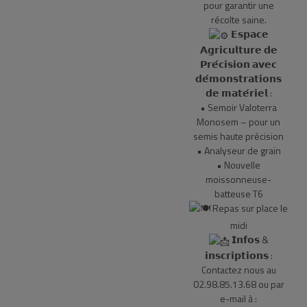
pour garantir une
récolte saine.
𝗘𝘀𝗽𝗮𝗰𝗲
𝗔𝗴𝗿𝗶𝗰𝘂𝗹𝘁𝘂𝗿𝗲 𝗱𝗲
𝗣𝗿𝗲́𝗰𝗶𝘀𝗶𝗼𝗻 𝗮𝘃𝗲𝗰
𝗱𝗲́𝗺𝗼𝗻𝘀𝘁𝗿𝗮𝘁𝗶𝗼𝗻𝘀
𝗱𝗲 𝗺𝗮𝘁𝗲́𝗿𝗶𝗲𝗹 :
• Semoir Valoterra
Monosem – pour un
semis haute précision
• Analyseur de grain
• Nouvelle
moissonneuse-
batteuse T6
Repas sur place le
midi
𝗜𝗻𝗳𝗼𝘀 &
𝗶𝗻𝘀𝗰𝗿𝗶𝗽𝘁𝗶𝗼𝗻𝘀 :
Contactez nous au
02.98.85.13.68 ou par
e-mail à :