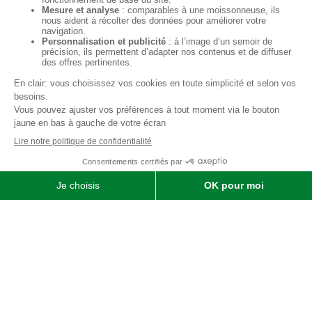
Qui sommes-nous ?
SOFIMAT
|
Vente
•
Réparation
•
Location
| Matériels agricoles ,
matériels pour l' entretien des jardins & des espaces verts et
matériels pour les travaux publics et travaux paysagers |
Concessionnaire distributeur
JOHN DEERE
|
Finistère
29 &
Morbihan
56
Menu
Agricole