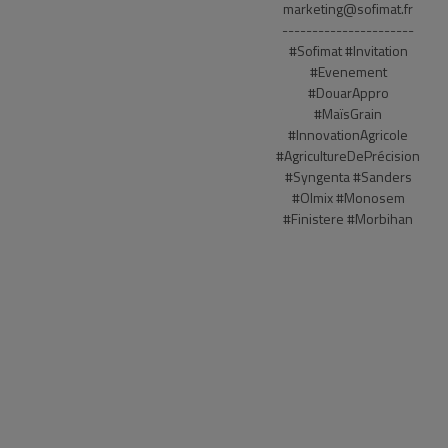
marketing@sofimat.fr
----------------------
#Sofimat
#Invitation
#Evenement
#DouarAppro
#MaïsGrain
#InnovationAgricole
#AgricultureDePrécision
#Syngenta
#Sanders
#Olmix
#Monosem
#Finistere
#Morbihan