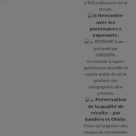
à 350) à découvrir sur le
terrain.
𝗥𝗲𝗻𝗰𝗼𝗻𝘁𝗿𝗲
𝗮𝘃𝗲𝗰 𝗹𝗲𝘀
𝗽𝗮𝗿𝘁𝗲𝗻𝗮𝗶𝗿𝗲𝘀 &
𝗲𝘅𝗽𝗼𝘀𝗮𝗻𝘁𝘀 :
INTERRA® Scan –
présenté par
SYNGENTA :
Un scanner à rayons
gamma pour ausculter la
couche arable du sol et
produire des
cartographies ultra-
précises.
𝗣𝗿𝗲́𝘀𝗲𝗿𝘃𝗮𝘁𝗶𝗼𝗻
𝗱𝗲 𝗹𝗮 𝗾𝘂𝗮𝗹𝗶𝘁𝗲́ 𝗱𝗲
𝗿𝗲́𝗰𝗼𝗹𝘁𝗲 – 𝗽𝗮𝗿
𝗦𝗮𝗻𝗱𝗲𝗿𝘀 𝗲𝘁 𝗢𝗹𝗺𝗶𝘅 :
Focus sur la gestion des
risques de mycotoxines