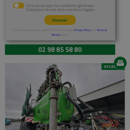
En savoir plus
J'ai lu et j'accepte les conditions générales
d'utilisation du site et les mentions légales
Envoyer
This site is protected by reCAPTCHA and the Google
Privacy Policy
and
Terms of
Service
apply.
02 98 85 58 80
OCCASION