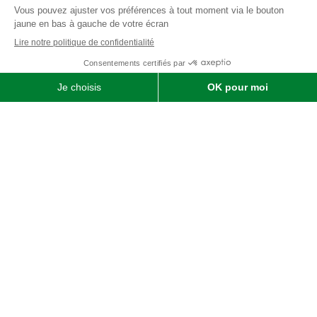
Qui sommes-nous ?
SOFIMAT
|
Vente
•
Réparation
•
Location
| Matériels agricoles ,
matériels pour l' entretien des jardins & des espaces verts et
matériels pour les travaux publics et travaux paysagers |
Concessionnaire distributeur
JOHN DEERE
|
Finistère
29 &
Morbihan
56
Menu
Agricole
Jardin & espaces verts
particuliers
jardin, espaces verts & TP
professionnels
Liens utiles
Nous contacter
Mentions légales