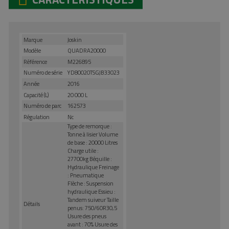
Marque
Joskin
Modèle
QUADRA20000
Référence
M226895
Numéro de série
YD80020TSGJB33023
Année
2016
Capacité (L)
20 000 L
Numéro de parc
162573
Régulation
Nc
Type de remorque :
Tonne à lisier Volume
de base : 20000 Litres
Charge utile :
27700kg Béquille :
Hydraulique Freinage
: Pneumatique
Flèche : Suspension
hydraulique Essieu :
Tandem suiveur Taille
Détails
penus: 750/60R30,5
Usure des pneus
avant : 70% Usure des