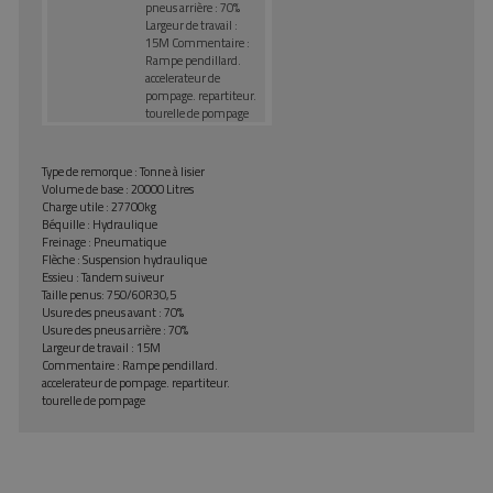
pneus arrière : 70%
Largeur de travail :
15M Commentaire :
Rampe pendillard.
accelerateur de
pompage. repartiteur.
tourelle de pompage
Type de remorque : Tonne à lisier
Volume de base : 20000 Litres
Charge utile : 27700kg
Béquille : Hydraulique
Freinage : Pneumatique
Flèche : Suspension hydraulique
Essieu : Tandem suiveur
Taille penus: 750/60R30,5
Usure des pneus avant : 70%
Usure des pneus arrière : 70%
Largeur de travail : 15M
Commentaire : Rampe pendillard.
accelerateur de pompage. repartiteur.
tourelle de pompage