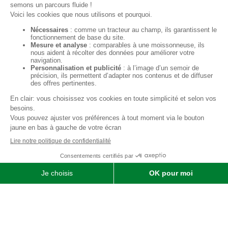
Qui sommes-nous ?
SOFIMAT
|
Vente
•
Réparation
•
Location
| Matériels agricoles ,
matériels pour l' entretien des jardins & des espaces verts et
matériels pour les travaux publics et travaux paysagers |
Concessionnaire distributeur
JOHN DEERE
|
Finistère
29 &
Morbihan
56