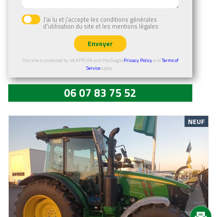
En savoir plus
J'ai lu et j'accepte les conditions générales
d'utilisation du site et les mentions légales
Envoyer
This site is protected by reCAPTCHA and the Google
Privacy Policy
and
Terms of
Service
apply.
06 07 83 75 52
NEUF