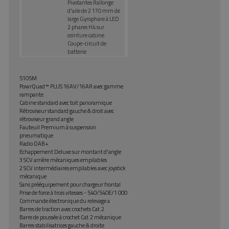
Pivotantes Rallonge
d'aile de 2 170 mm de
large Gyrophare à LED
2 phares H4 sur
ceinture cabine
Coupe-circuit de
batterie
5105M
PowrQuad™ PLUS 16AV/16AR avec gamme
rampante
Cabine standard avec toit panoramique
Rétroviseur standard gauche & droit avec
rétroviseur grand angle
Fauteuil Premium à suspension
pneumatique
Radio DAB+
Echappement Deluxe sur montant d'angle
3 SCV arrière mécaniques empilables
2 SCV intermédiaires empilables avec joystick
mécanique
Sans prééquipement pour chargeur frontal
Prise de force à trois vitesses - 540/540E/1 000
Commande électronique du relevage a
Barres de traction avec crochets Cat.2
Barre de poussée à crochet Cat.2 mécanique
Barres stabilisatrices gauche & droite