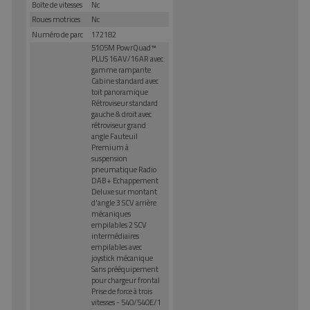
Boîte de vitesses
Nc
Roues motrices
Nc
Numéro de parc
172182
5105M PowrQuad™
PLUS 16AV/16AR avec
gamme rampante
Cabine standard avec
toit panoramique
Rétroviseur standard
gauche & droit avec
rétroviseur grand
angle Fauteuil
Premium à
suspension
pneumatique Radio
DAB+ Echappement
Deluxe sur montant
d'angle 3 SCV arrière
mécaniques
empilables 2 SCV
intermédiaires
empilables avec
joystick mécanique
Sans prééquipement
pour chargeur frontal
Prise de force à trois
vitesses - 540/540E/1