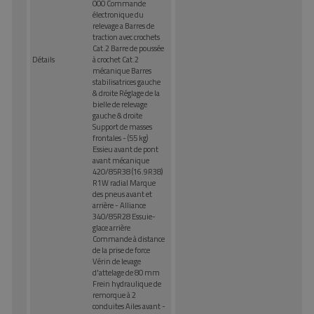
000 Commande
électronique du
relevage a Barres de
traction avec crochets
Cat.2 Barre de poussée
Détails
à crochet Cat.2
mécanique Barres
stabilisatrices gauche
& droite Réglage de la
bielle de relevage
gauche & droite
Support de masses
frontales - (55 kg)
Essieu avant de pont
avant mécanique
420/85R38 (16.9R38)
R1W radial Marque
des pneus avant et
arrière - Alliance
340/85R28 Essuie-
glace arrière
Commande à distance
de la prise de force
Vérin de levage
d'attelage de 80 mm
Frein hydraulique de
remorque à 2
conduites Ailes avant -