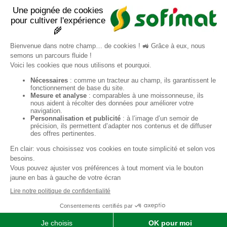
Qui sommes-nous ?
SOFIMAT
|
Vente
•
Réparation
•
Location
| Matériels agricoles ,