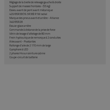
Réglage de la bielle de relevage gauche & droite
Support de masses frontales - (55 kg)
Essieu avant de pont avant mécanique
420/85R38 (16.9R38) R1W radial
Marque des pneus avant et arrière - Alliance
340/85R28
Essuie-glace arrière
Commande à distance de la prise de force
Vérin de levage d'attelage de 80 mm
Frein hydraulique de remorque à 2 conduites
Ailes avant - Pivotantes
Rallonge d'aile de 2 170 mm de large
Gyrophare à LED
2 phares H4 sur ceinture cabine
Coupe-circuit de batterie