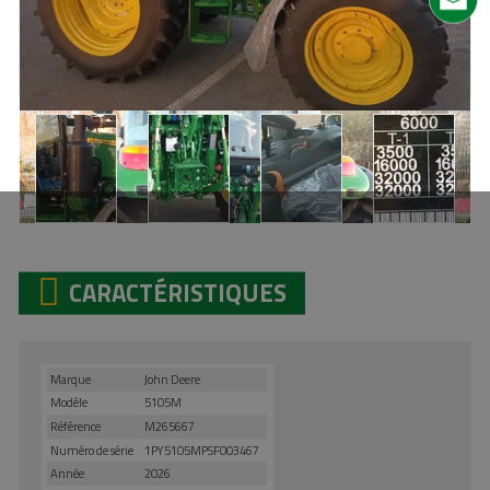
CARACTÉRISTIQUES
Marque
John Deere
Modèle
5105M
Référence
M265667
Numéro de série
1PY5105MPSF003467
Année
2026