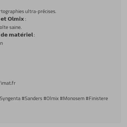
tographies ultra-précises.
 𝗲𝘁 𝗢𝗹𝗺𝗶𝘅 :
olte saine.
𝗲 𝗺𝗮𝘁𝗲́𝗿𝗶𝗲𝗹 :
on
imat.fr
Syngenta
#Sanders
#Olmix
#Monosem
#Finistere