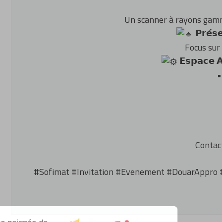
Bétaillère Rolland RV85
Andaineur Kuhn GA6501P
Un scanner à rayons gamma
𝗣𝗿𝗲́𝘀𝗲
Focus sur 
𝗘𝘀𝗽𝗮𝗰𝗲 𝗔
•
Contac
#Sofimat
#Invitation
#Evenement
#DouarAppro