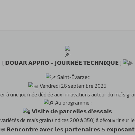
R
Outil du sol animé
T
Pulvérisateurs
T
Épandage
Matériel d'élevage
Chariot télescopique
Outils du sol
Tracteur
G
Remorques
M
Roue, pneu, jumelage
F
[ 𝗗𝗢𝗨𝗔𝗥 𝗔𝗣𝗣𝗥𝗢 – 𝗝𝗢𝗨𝗥𝗡𝗘́𝗘 𝗧𝗘𝗖𝗛𝗡𝗜𝗤𝗨𝗘 ]
A
Saint-Évarzec
Vendredi 26 s
eptembre 2025
er à une journée dédiée aux innovations autour du maïs grain, 
Au programme :
𝗩𝗶𝘀𝗶𝘁𝗲 𝗱𝗲 𝗽𝗮𝗿𝗰𝗲𝗹𝗹𝗲𝘀 𝗱’𝗲𝘀𝘀𝗮𝗶𝘀
variétés de maïs grain (indices 200 à 350) à découvrir sur le
𝗥𝗲𝗻𝗰𝗼𝗻𝘁𝗿𝗲 𝗮𝘃𝗲𝗰 𝗹𝗲𝘀 𝗽𝗮𝗿𝘁𝗲𝗻𝗮𝗶𝗿𝗲𝘀 & 𝗲𝘅𝗽𝗼𝘀𝗮𝗻𝘁