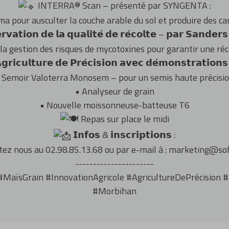
INTERRA® Scan – présenté par SYNGENTA :
 pour ausculter la couche arable du sol et produire des car
𝗿𝘃𝗮𝘁𝗶𝗼𝗻 𝗱𝗲 𝗹𝗮 𝗾𝘂𝗮𝗹𝗶𝘁𝗲́ 𝗱𝗲 𝗿𝗲́𝗰𝗼𝗹𝘁𝗲 – 𝗽𝗮𝗿 𝗦𝗮𝗻𝗱𝗲𝗿𝘀
la gestion des risques de mycotoxines pour garantir une réc
𝗿𝗶𝗰𝘂𝗹𝘁𝘂𝗿𝗲 𝗱𝗲 𝗣𝗿𝗲́𝗰𝗶𝘀𝗶𝗼𝗻 𝗮𝘃𝗲𝗰 𝗱𝗲́𝗺𝗼𝗻𝘀𝘁𝗿𝗮𝘁𝗶𝗼𝗻𝘀 
 Semoir Valoterra Monosem – pour un semis haute précisi
• Analyseur de grain
• Nouvelle moissonneuse-batteuse T6
Repas sur place le midi
𝗜𝗻𝗳𝗼𝘀 & 𝗶𝗻𝘀𝗰𝗿𝗶𝗽𝘁𝗶𝗼𝗻𝘀 :
tez nous au 02.98.85.13.68 ou par e-mail à : marketing@sof
----------------------
#MaïsGrain
#InnovationAgricole
#AgricultureDePrécision
#
#Morbihan