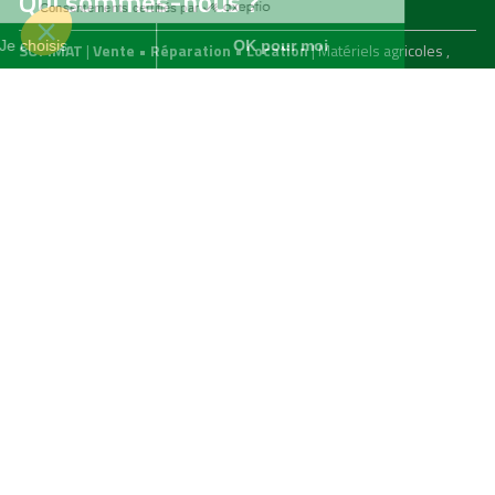
Qui sommes-nous ?
SOFIMAT
|
Vente
•
Réparation
•
Location
| Matériels agricoles ,
matériels pour l' entretien des jardins & des espaces verts et
matériels pour les travaux publics et travaux paysagers |
Concessionnaire distributeur
JOHN DEERE
|
Finistère
29 &
Morbihan
56
Menu
Agricole
Jardin & espaces verts
particuliers
jardin, espaces verts & TP
professionnels
Liens utiles
Nous contacter
Mentions légales
Politiques de confidentialité
Nous contacter