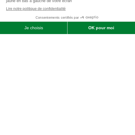
Qui sommes-nous ?
SOFIMAT
|
Vente
•
Réparation
•
Location
| Matériels agricoles ,
matériels pour l' entretien des jardins & des espaces verts et
matériels pour les travaux publics et travaux paysagers |
Concessionnaire distributeur
JOHN DEERE
|
Finistère
29 &
Morbihan
56
Menu
Agricole
Jardin & espaces verts
particuliers
jardin, espaces verts & TP
professionnels
Liens utiles
Nous contacter
Mentions légales
Politiques de confidentialité