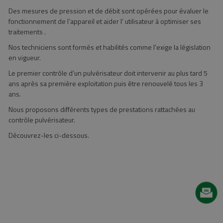
parc matériel
Brosse de désherbage Twister
Rendez-vous en ligne :
Des mesures de pression et de débit sont opérées pour évaluer le
Entretien / Réparation
Matériel de golf Hégé PEIGNE
- Entretien / Révision
fonctionnement de l’appareil et aider l’ utilisateur à optimiser ses
Extension de garantie
MULTI FONCTION JOKER 1500
- Réparation / Dépannage
HEGE
traitements .
Affûtage de chaîne
Benne agricole Rolland RS7840
Voir tous nos services
Services techniques
Affûtage de lame
Benne agricole Rolland RS6332
Nos techniciens sont formés et habilités comme l'exige la législation
Bétaillère Rolland RV85
Voir tous nos services
Andaineur Kuhn GA6501P
en vigueur.
Nos matériels de démo
Nos matériels de démo
Le premier contrôle d’un pulvérisateur doit intervenir au plus tard 5
ans après sa première exploitation puis être renouvelé tous les 3
En savoir plus
ans.
Remorques
En savoir plus
Tracteurs
Nous proposons différents types de prestations rattachées au
Télescopiques
En savoir plus
contrôle pulvérisateur.
Voir toutes nos locations
Découvrez-les ci-dessous.
Guidage
Modulation de dose
Fermeture de tronçons
Adhésion au programme
Voir toutes nos solutions