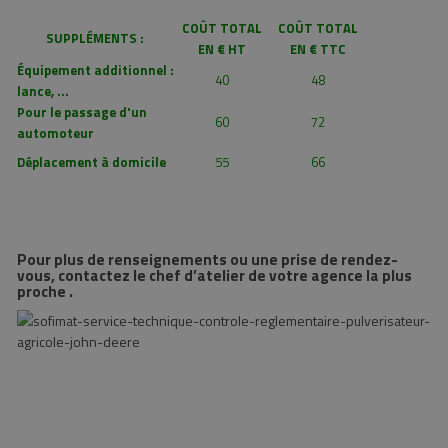
COÛT TOTAL
COÛT TOTAL
SUPPLÉMENTS :
EN € HT
EN € TTC
Équipement additionnel :
40
48
lance, ...
Pour le passage d'un
60
72
automoteur
Déplacement à domicile
55
66
Pour plus de renseignements ou une prise de rendez-
vous, contactez le chef d’atelier de votre agence la plus
proche .