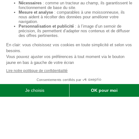
Qui sommes-nous ?
SOFIMAT
|
Vente
•
Réparation
•
Location
| Matériels agricoles ,
matériels pour l' entretien des jardins & des espaces verts et
matériels pour les travaux publics et travaux paysagers |
Concessionnaire distributeur
JOHN DEERE
|
Finistère
29 &
Morbihan
56
Menu