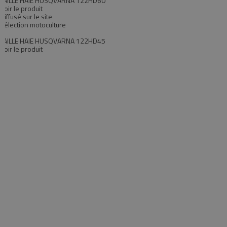
TAILLE HAIE HUSQVARNA 122HD60
Voir le produit
Diffusé sur le site
Sélection motoculture
TAILLE HAIE HUSQVARNA 122HD45
Voir le produit