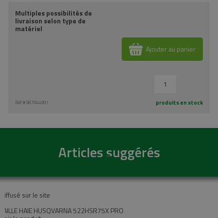
Multiples possibilités de
livraison selon type de
matériel
Ajouter au panier
produits en stock
Réf.#
967944901
Articles suggérés
Diffusé sur le site
TAILLE HAIE HUSQVARNA 522HSR75X PRO