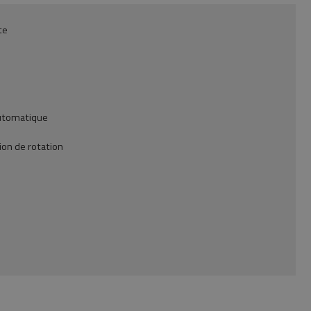
te
automatique
ion de rotation