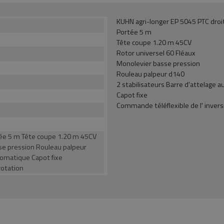
KUHN agri-longer EP 5045 PTC droi
Portée 5 m
Tête coupe 1.20 m 45CV
Rotor universel 60 Fléaux
Monolevier basse pression
Rouleau palpeur d140
2 stabilisateurs Barre d'attelage 
Capot fixe
Commande téléflexible de l' invers
tée 5 m Tête coupe 1.20 m 45CV
se pression Rouleau palpeur
tomatique Capot fixe
rotation