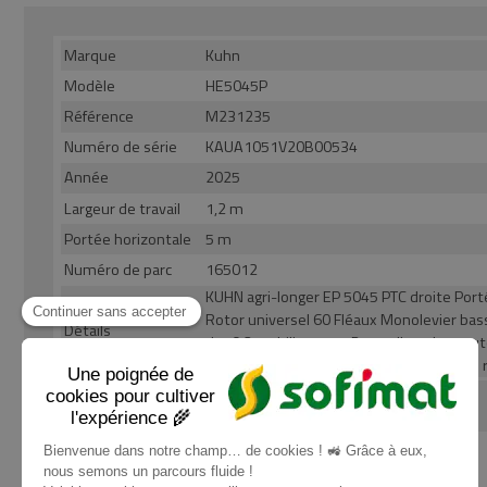
Marque
Kuhn
Modèle
HE5045P
Référence
M231235
Numéro de série
KAUA1051V20B00534
Année
2025
Largeur de travail
1,2 m
Portée horizontale
5 m
Numéro de parc
165012
KUHN agri-longer EP 5045 PTC droite Por
Rotor universel 60 Fléaux Monolevier bas
Détails
d140 2 stabilisateurs Barre d'attelage au
Commande téléflexible de l' inversion de 