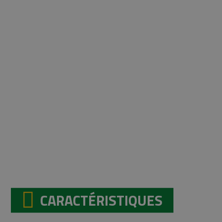
Bétaillère Rolland RV85
Andaineur Kuhn GA6501P
CARACTÉRISTIQUES