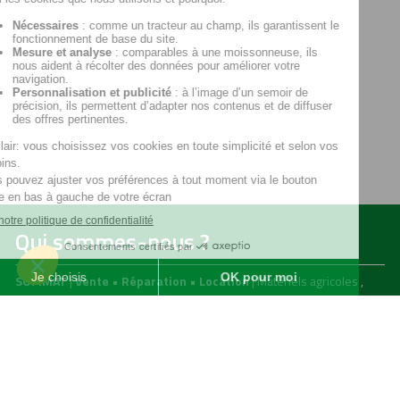
Qui sommes-nous ?
SOFIMAT
|
Vente
•
Réparation
•
Location
| Matériels agricoles ,
matériels pour l' entretien des jardins & des espaces verts et
matériels pour les travaux publics et travaux paysagers |
Concessionnaire distributeur
JOHN DEERE
|
Finistère
29 &
Morbihan
56
Menu