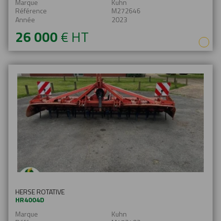
Marque
Kuhn
En savoir plus
Référence
M272646
Année
2023
26 000
€
HT
HERSE ROTATIVE
HR4004D
Marque
Kuhn