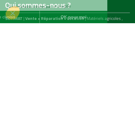
Qui sommes-nous ?
SOFIMAT
|
Vente
•
Réparation
•
Location
| Matériels agricoles ,
matériels pour l' entretien des jardins & des espaces verts et
matériels pour les travaux publics et travaux paysagers |
Concessionnaire distributeur
JOHN DEERE
|
Finistère
29 &
Morbihan
56
Menu
Agricole
Jardin & espaces verts
particuliers
jardin, espaces verts & TP
professionnels
Liens utiles
Nous contacter
Mentions légales
Politiques de confidentialité
Nous contacter