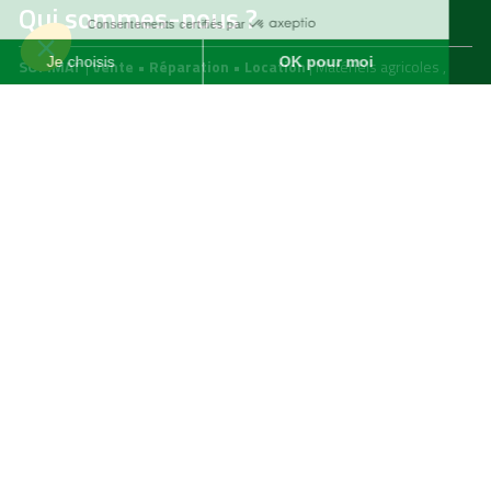
Qui sommes-nous ?
SOFIMAT
|
Vente
•
Réparation
•
Location
| Matériels agricoles ,
matériels pour l' entretien des jardins & des espaces verts et
matériels pour les travaux publics et travaux paysagers |
Concessionnaire distributeur
JOHN DEERE
|
Finistère
29 &
Morbihan
56
Menu
Agricole
Jardin & espaces verts
particuliers
jardin, espaces verts & TP
professionnels
Liens utiles
Nous contacter
Mentions légales
Politiques de confidentialité
Nous contacter