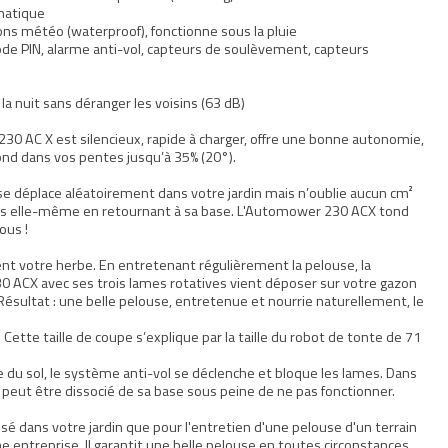
matique
ons météo (waterproof), fonctionne sous la pluie
ode PIN, alarme anti-vol, capteurs de soulèvement, capteurs
 la nuit sans déranger les voisins (63 dB)
 AC X est silencieux, rapide à charger, offre une bonne autonomie,
tond dans vos pentes jusqu’à 35% (20°).
déplace aléatoirement dans votre jardin mais n’oublie aucun cm²
rges elle-même en retournant à sa base. L'Automower 230 ACX tond
ous !
nt votre herbe. En entretenant régulièrement la pelouse, la
CX avec ses trois lames rotatives vient déposer sur votre gazon
Résultat : une belle pelouse, entretenue et nourrie naturellement, le
Cette taille de coupe s’explique par la taille du robot de tonte de 71
 du sol, le système anti-vol se déclenche et bloque les lames. Dans
e peut être dissocié de sa base sous peine de ne pas fonctionner.
isé dans votre jardin que pour l'entretien d'une pelouse d'un terrain
ne entreprise. Il garantit une belle pelouse en toutes circonstances.