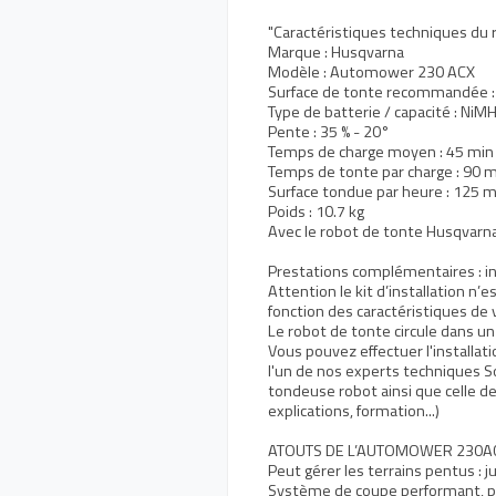
"Caractéristiques techniques du
Marque : Husqvarna
Modèle : Automower 230 ACX
Surface de tonte recommandée : 
Type de batterie / capacité : NiM
Pente : 35 % - 20°
Temps de charge moyen : 45 min
Temps de tonte par charge : 90 
Surface tondue par heure : 125 
Poids : 10.7 kg
Avec le robot de tonte Husqvar
Prestations complémentaires : i
Attention le kit d’installation n’e
fonction des caractéristiques de 
Le robot de tonte circule dans un
Vous pouvez effectuer l'installat
l'un de nos experts techniques So
tondeuse robot ainsi que celle de
explications, formation...)
ATOUTS DE L’AUTOMOWER 230A
Peut gérer les terrains pentus : j
Système de coupe performant, pr