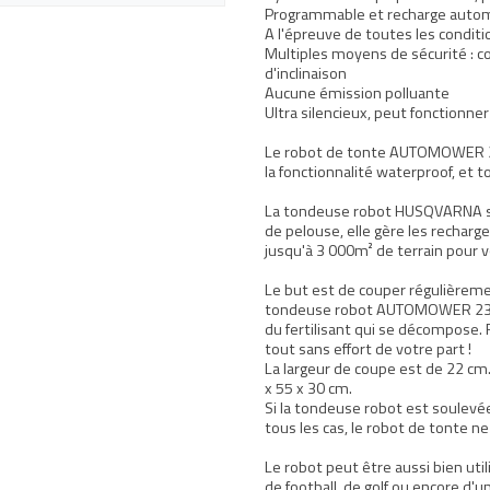
Programmable et recharge auto
A l'épreuve de toutes les conditi
Multiples moyens de sécurité : c
d'inclinaison
Aucune émission polluante
Ultra silencieux, peut fonctionner
Le robot de tonte AUTOMOWER 230
la fonctionnalité waterproof, et 
La tondeuse robot HUSQVARNA se 
de pelouse, elle gère les recha
jusqu'à 3 000m² de terrain pour v
Le but est de couper régulièreme
tondeuse robot AUTOMOWER 230 A
du fertilisant qui se décompose. 
tout sans effort de votre part !
La largeur de coupe est de 22 cm. 
x 55 x 30 cm.
Si la tondeuse robot est soulevée
tous les cas, le robot de tonte n
Le robot peut être aussi bien util
de football, de golf ou encore d'u