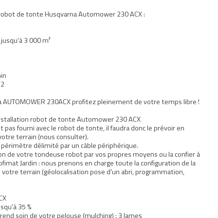
 robot de tonte Husqvarna Automower 230 ACX :
jusqu'à 3 000 m²
H
min
m2
na AUTOMOWER 230ACX profitez pleinement de votre temps libre !
nstallation robot de tonte Automower 230 ACX
st pas fourni avec le robot de tonte, il faudra donc le prévoir en
votre terrain (nous consulter).
 périmètre délimité par un câble périphérique.
ion de votre tondeuse robot par vos propres moyens ou la confier à
fimat Jardin : nous prenons en charge toute la configuration de la
 votre terrain (géolocalisation pose d'un abri, programmation,
CX
usqu'à 35 %
end soin de votre pelouse (mulching) : 3 lames