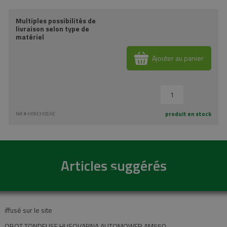
Multiples possibilités de
livraison selon type de
matériel
Ajouter au panier
produit en stock
Réf.#
HRM310EAE
Articles suggérés
Diffusé sur le site
ROBOT TONDEUSE HUSQVARNA AUTOMOWER AM550