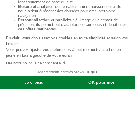
Qui sommes-nous ?
SOFIMAT
|
Vente
•
Réparation
•
Location
| Matériels agricoles ,
matériels pour l' entretien des jardins & des espaces verts et
matériels pour les travaux publics et travaux paysagers |
Concessionnaire distributeur
JOHN DEERE
|
Finistère
29 &
Morbihan
56
Menu
Agricole