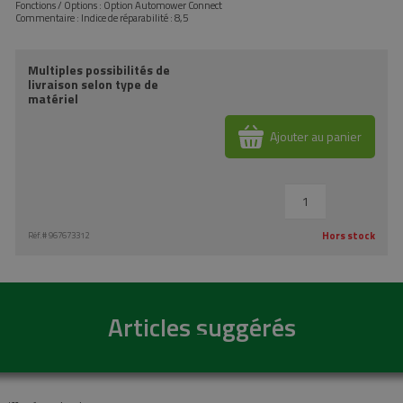
Fonctions / Options : Option Automower Connect
Commentaire : Indice de réparabilité : 8,5
Multiples possibilités de
livraison selon type de
matériel
Ajouter au panier
Hors stock
Réf.#
967673312
Articles suggérés