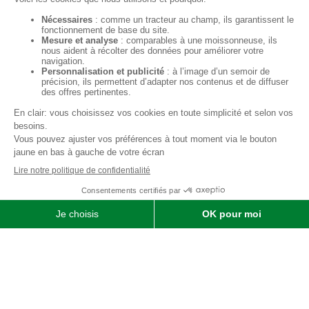
Qui sommes-nous ?
SOFIMAT
|
Vente
•
Réparation
•
Location
| Matériels agricoles ,
matériels pour l' entretien des jardins & des espaces verts et
matériels pour les travaux publics et travaux paysagers |
Concessionnaire distributeur
JOHN DEERE
|
Finistère
29 &
Morbihan
56
Menu