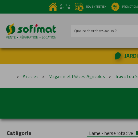
RETOUR
RDV ENTRETIEN
PROMOTION
ACCUEIL
Que recherchez-vous ?
JARD
ROBOT TONDEUSE
DESTOCKAGE PIÈCES
ACCESSOIRES / CONSOMMABLE...
OUTILS PORTATIFS
ATELIER & OUTILLAGE
LE COIN 
MATÉRI
Articles
Magasin et Pièces Agricoles
Travail du S
Catégorie
Lame - herse rotative