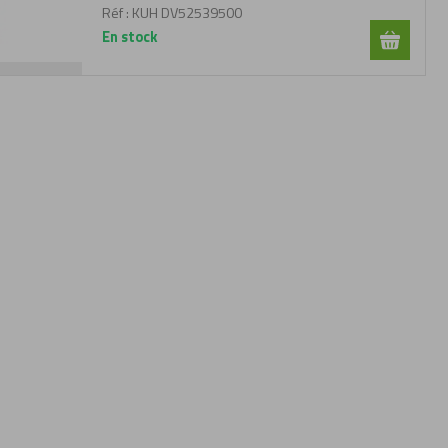
Réf :
KUH DV52539500
En stock