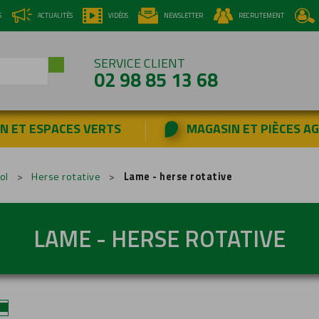
S
ACTUALITÉS
VIDÉOS
NEWSLETTER
RECRUTEMENT
SERVICE CLIENT
02 98 85 13 68
IN ET ESPACES VERTS
MAGASIN ET PIÈCES A
DES BONNES AFFAIR...
EL PROFESSIONNEL
TONDEUSE À GAZON
TONDEUSE PROFESSIONNELLE
SÉLECTION JOUETS
RÉCOLTE - ENSILAGE & FENA...
ENTRETIEN DU PAYSAGE ET B...
VÊTEMENT & CHAUSSANT
MATÉRIEL À BATTERIE
TRANSPORTEUR & QUAD
MATÉRIEL DE PRÉPARA
TONDEUSE AUTOP
PRODUITS DÉRIV
SÉLECTION ÉTÉ 2026
ol
Herse rotative
Lame - herse rotative
LAME - HERSE ROTATIVE