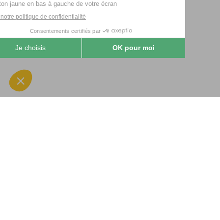
Qui sommes-nous ?
Menu
Agricole
SOFIMAT
|
Vente
•
Réparation
•
Jardin & e