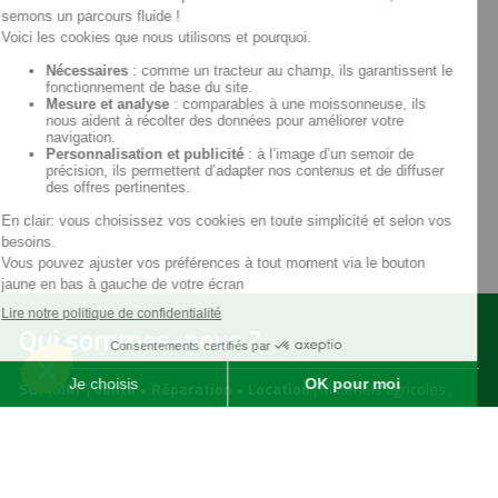
Qui sommes-nous ?
SOFIMAT
|
Vente
•
Réparation
•
Location
| Matériels agricoles ,
matériels pour l' entretien des jardins & des espaces verts et
matériels pour les travaux publics et travaux paysagers |
Concessionnaire distributeur
JOHN DEERE
|
Finistère
29 &
Morbihan
56